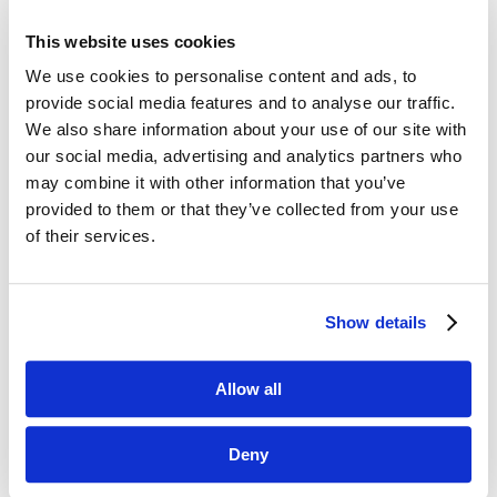
This website uses cookies
Dane kontaktowe
We use cookies to personalise content and ads, to
provide social media features and to analyse our traffic.
questus

We also share information about your use of our site with
ul. Organizacji WiN 83/7
our social media, advertising and analytics partners who
91-811 Łódź
may combine it with other information that you’ve

601 098 038
provided to them or that they’ve collected from your use
of their services.
questus@questus.pl

O nas
Show details
Kontakt
Allow all
Polityka prywatności
Deny