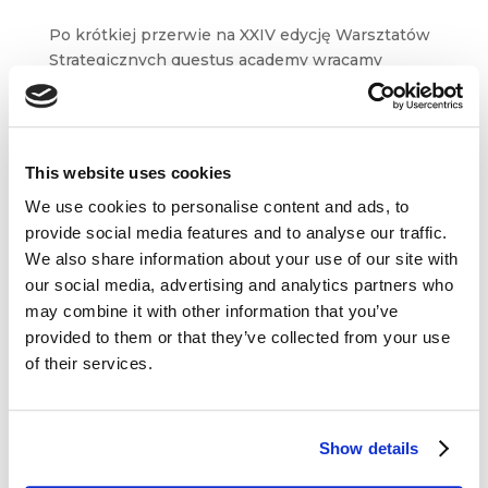
Po krótkiej przerwie na XXIV edycję Warsztatów
Strategicznych questus academy wracamy
z kolejnym przeglądem marketingowej
i biznesowej blogosfery. W tym tygodniu
przygotowaliśmy dla Was treści m. in.
z Businesses Grow, NapoleonCat,...
This website uses cookies
We use cookies to personalise content and ads, to
provide social media features and to analyse our traffic.
We also share information about your use of our site with
our social media, advertising and analytics partners who
may combine it with other information that you’ve
Dane kontaktowe
provided to them or that they’ve collected from your use
of their services.
questus

ul. Organizacji WiN 83/7
91-811 Łódź
Show details

601 098 038