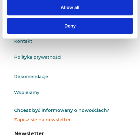
questus@questus.pl

Allow all
O nas
Deny
Kontakt
Polityka prywatności
Rekomendacje
Wspieramy
Chcesz być informowany o nowościach?
Zapisz się na newsletter
N
N
Newsletter
e
e