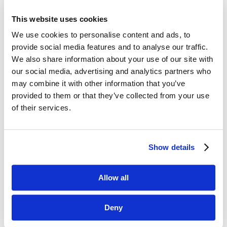
This website uses cookies
Dane kontaktowe
We use cookies to personalise content and ads, to
provide social media features and to analyse our traffic.
questus

We also share information about your use of our site with
ul. Organizacji WiN 83/7
our social media, advertising and analytics partners who
91-811 Łódź
may combine it with other information that you’ve

601 098 038
provided to them or that they’ve collected from your use
of their services.
questus@questus.pl

O nas
Show details
Kontakt
Allow all
Polityka prywatności
Deny