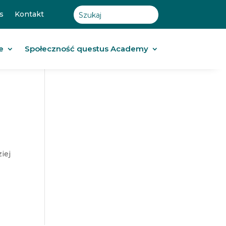
s
Kontakt
e
Społeczność questus Academy
iej