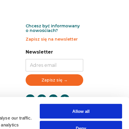
Chcesz być informowany
o nowościach?
Zapisz się na newsletter
N
N
Newsletter
e
e
w
w
s
s
l
l
e
e
Zapisz się →
t
t
t
t
e
e
r
r
N
Allow all
e
w
yse our traffic.
s
 analytics
Deny
l