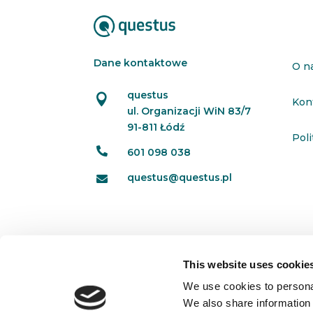
Dane kontaktowe
O n
questus

Kon
ul. Organizacji WiN 83/7
91-811 Łódź
Pol

601 098 038
questus@questus.pl

This website uses cookie
We use cookies to personal
We also share information 