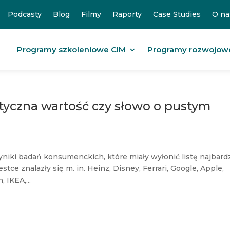
Podcasty
Blog
Filmy
Raporty
Case Studies
O na
Programy szkoleniowe CIM
Programy rozwojow
tyczna wartość czy słowo o pustym
niki badań konsumenckich, które miały wyłonić listę najbardz
e znalazły się m. in. Heinz, Disney, Ferrari, Google, Apple,
 IKEA,...