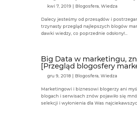
kwi 7, 2019
|
Blogosfera
,
Wiedza
Dalecy jesteśmy od przesądów i postrzegani
trzynasty przegląd najlepszych blogów m
dawki wiedzy, co poprzednie odsłony!...
Big Data w marketingu, zni
[Przegląd blogosfery mark
gru 9, 2018
|
Blogosfera
,
Wiedza
Marketingowi i biznesowi blogerzy ani myś
blogach i serwisach znów pojawiło się mnó
selekcji i wyłonienia dla Was najciekawszy