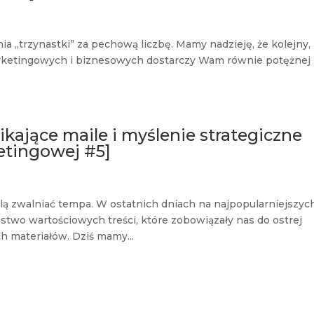
a „trzynastki” za pechową liczbę. Mamy nadzieję, że kolejny,
arketingowych i biznesowych dostarczy Wam równie potężnej
kające maile i myślenie strategiczne
etingowej #5]
lą zwalniać tempa. W ostatnich dniach na najpopularniejszyc
stwo wartościowych treści, które zobowiązały nas do ostrej
ch materiałów. Dziś mamy...