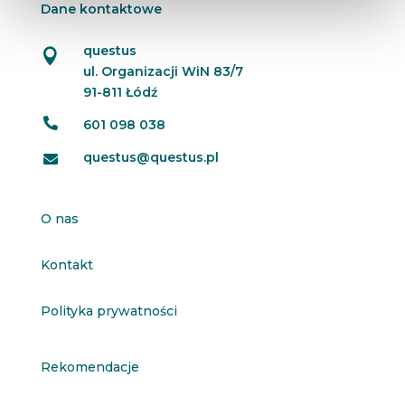
Dane kontaktowe
questus

ul. Organizacji WiN 83/7
91-811 Łódź

601 098 038
questus@questus.pl

O nas
Kontakt
Polityka prywatności
Rekomendacje