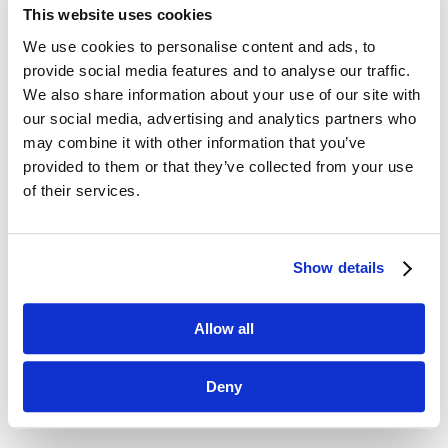
This website uses cookies
We use cookies to personalise content and ads, to
provide social media features and to analyse our traffic.
We also share information about your use of our site with
Sharing economy – nie tylko Facebook łączy
our social media, advertising and analytics partners who
ludzi
may combine it with other information that you’ve
lip 12, 2017
|
Artykuły
,
Trendy
provided to them or that they’ve collected from your use
of their services.
W życiu ciągle czegoś szukamy. Pracy, domu,
samochodu. Swojej drugiej połówki,
współlokatora, dobrego pracownika. Miejsca
na wakacje. Książki, której nakład dawno się
Show details
wyczerpał. Znalezienie tego wszystkiego w erze
internetu jest prostsze niż...
Allow all
Deny