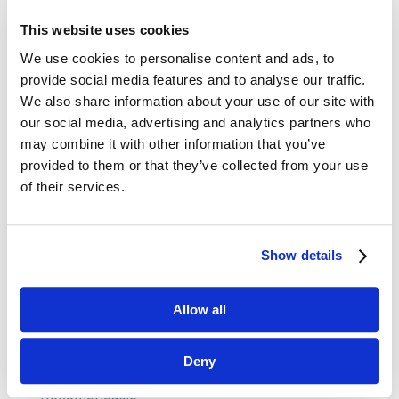
This website uses cookies
Dane kontaktowe
We use cookies to personalise content and ads, to
provide social media features and to analyse our traffic.
questus

We also share information about your use of our site with
ul. Organizacji WiN 83/7
our social media, advertising and analytics partners who
91-811 Łódź
may combine it with other information that you’ve

601 098 038
provided to them or that they’ve collected from your use
of their services.
questus@questus.pl

O nas
Show details
Kontakt
Allow all
Polityka prywatności
Deny
Rekomendacje