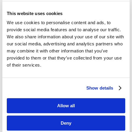
This website uses cookies
Dane kontaktowe
We use cookies to personalise content and ads, to
provide social media features and to analyse our traffic.
questus

We also share information about your use of our site with
ul. Organizacji WiN 83/7
our social media, advertising and analytics partners who
91-811 Łódź
may combine it with other information that you’ve
provided to them or that they’ve collected from your use

601 098 038
of their services.
questus@questus.pl

Show details
O nas
Kontakt
Allow all
Polityka prywatności
Deny