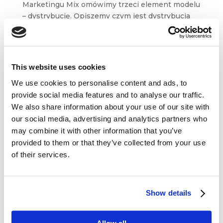
Marketingu Mix omówimy trzeci element modelu
– dystrybucję. Opiszemy czym jest dystrybucja
i dlaczego miejsce, w którym jest dostępny
produkt lub usługa jest tak ważne dla jego
sukcesu. Oprócz...
This website uses cookies
We use cookies to personalise content and ads, to
provide social media features and to analyse our traffic.
We also share information about your use of our site with
our social media, advertising and analytics partners who
Dane kontaktowe
may combine it with other information that you’ve
provided to them or that they’ve collected from your use
questus

of their services.
ul. Organizacji WiN 83/7
91-811 Łódź

601 098 038
Show details
questus@questus.pl
