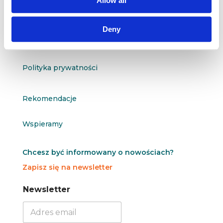
Allow all
O nas
Deny
Kontakt
Polityka prywatności
Rekomendacje
Wspieramy
Chcesz być informowany o nowościach?
Zapisz się na newsletter
N
N
Newsletter
e
e
w
w
s
s