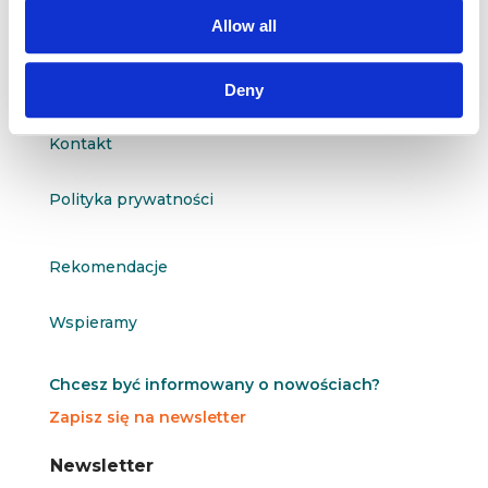
questus@questus.pl

Allow all
O nas
Deny
Kontakt
Polityka prywatności
Rekomendacje
Wspieramy
Chcesz być informowany o nowościach?
Zapisz się na newsletter
N
N
Newsletter
e
e