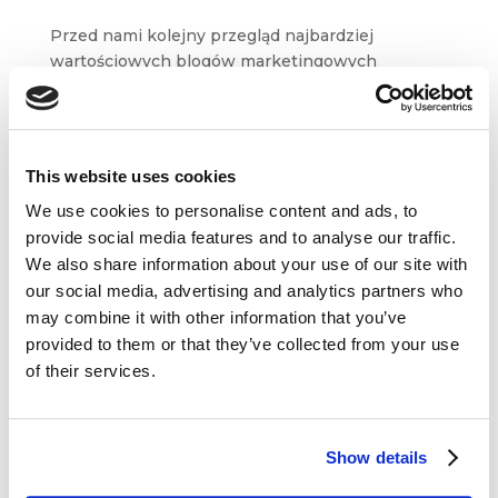
Przed nami kolejny przegląd najbardziej
wartościowych blogów marketingowych
i biznesowych. W tym tygodniu przygotowaliśmy
dla Was treści m.in. z Econsultancy, Convince &
Convert, bloga Petera Fiska czy Kasi Pszonickiej.
Inspirującej...
This website uses cookies
We use cookies to personalise content and ads, to
provide social media features and to analyse our traffic.
We also share information about your use of our site with
our social media, advertising and analytics partners who
may combine it with other information that you’ve
Dane kontaktowe
provided to them or that they’ve collected from your use
of their services.
questus

ul. Organizacji WiN 83/7
91-811 Łódź
Show details

601 098 038