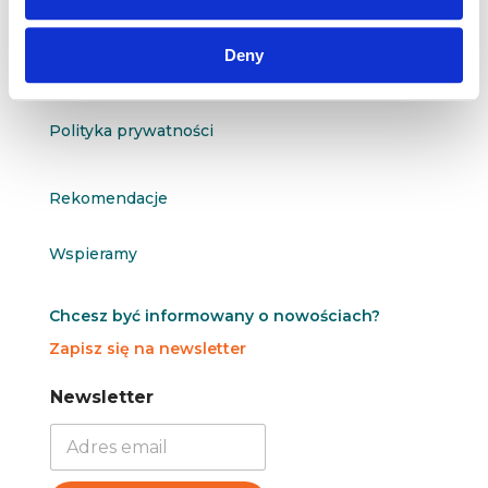
O nas
Deny
Kontakt
Polityka prywatności
Rekomendacje
Wspieramy
Chcesz być informowany o nowościach?
Zapisz się na newsletter
N
N
Newsletter
e
e
w
w
s
s
l
l