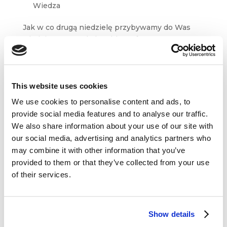
Wiedza
Jak w co drugą niedzielę przybywamy do Was
z kolejnym przeglądem blogosfery
marketingowej i biznesowej. W tym tygodniu
wybraliśmy dziesięć artykułów, między innymi
z Branding Strategy Insider, Marketing przy
Kawie, Nowy Marketing,...
This website uses cookies
We use cookies to personalise content and ads, to
provide social media features and to analyse our traffic.
We also share information about your use of our site with
our social media, advertising and analytics partners who
may combine it with other information that you’ve
Dane kontaktowe
provided to them or that they’ve collected from your use
of their services.
questus

ul. Organizacji WiN 83/7
91-811 Łódź
Show details

601 098 038