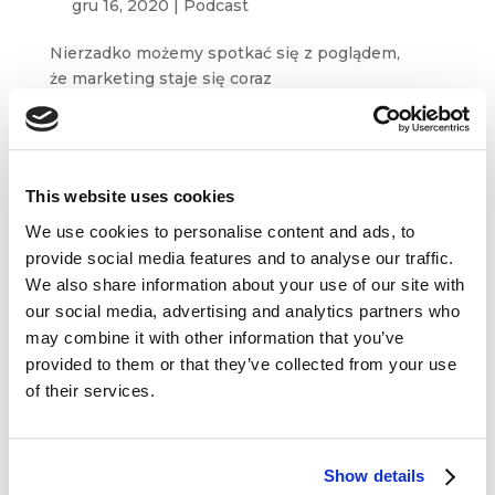
gru 16, 2020
|
Podcast
Nierzadko możemy spotkać się z poglądem,
że marketing staje się coraz
bardziej „odczłowieczony”. Nowe technologie
zdominowały tę dziedzinę. Myślenie
„narzędziami”, automatyzacja i optymalizacja
sprawiają, że zamiast Klienta coraz częściej
This website uses cookies
widzimy zlepek...
We use cookies to personalise content and ads, to
provide social media features and to analyse our traffic.
We also share information about your use of our site with
our social media, advertising and analytics partners who
may combine it with other information that you’ve
provided to them or that they’ve collected from your use
Dane kontaktowe
of their services.
questus

ul. Organizacji WiN 83/7
91-811 Łódź
Show details