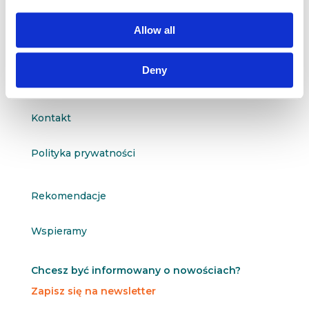

601 098 038
Allow all
questus@questus.pl

Deny
O nas
Kontakt
Polityka prywatności
Rekomendacje
Wspieramy
Chcesz być informowany o nowościach?
Zapisz się na newsletter