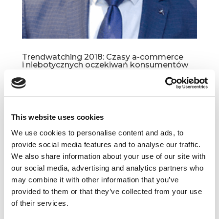
Trendwatching 2018: Czasy a-commerce
i niebotycznych oczekiwań konsumentów
sty 11, 2018
|
Artykuły
,
Trendy
Świeżo opublikowany Trend Report 2018 to jak
zawsze źródło cennych insightów i wskazówek
This website uses cookies
do działania. Nawet jeśli niektóre wizje z pozoru
wydają się zbyt odległe, to analiza konkretnych
We use cookies to personalise content and ads, to
case’ów z mijającego roku jest koronnym
provide social media features and to analyse our traffic.
dowodem...
We also share information about your use of our site with
our social media, advertising and analytics partners who
may combine it with other information that you’ve
provided to them or that they’ve collected from your use
of their services.