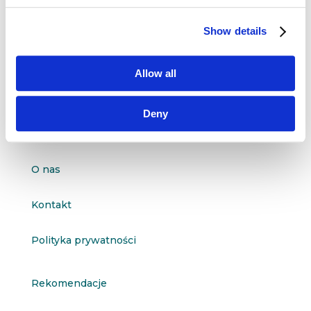
Dane kontaktowe
Show details
questus

ul. Organizacji WiN 83/7
91-811 Łódź
Allow all

601 098 038
Deny
questus@questus.pl

O nas
Kontakt
Polityka prywatności
Rekomendacje