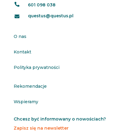

601 098 038
questus@questus.pl

O nas
Kontakt
Polityka prywatności
Rekomendacje
Wspieramy
Chcesz być informowany o nowościach?
Zapisz się na newsletter