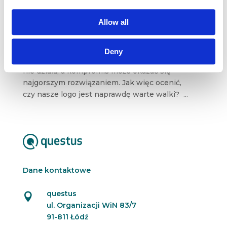
przełomowy logotyp
kwi 4, 2018
|
Artykuły
,
Wiedza
Allow all
Dyskusje o nowym logotypie to prawdopodobnie
najbardziej konfliktogenne rozmowy w każdej
Deny
firmie. Zasada „o gustach się nie dyskutuje”
nie działa, a kompromis może okazać się
najgorszym rozwiązaniem. Jak więc ocenić,
czy nasze logo jest naprawdę warte walki? ...
Dane kontaktowe
questus

ul. Organizacji WiN 83/7
91-811 Łódź