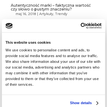
Autentyczność marki – faktyczna wartość
czy słowo o pustym znaczeniu?
maj 16, 2018
|
Artykuły
,
Trendy
Agencja Firefish opublikowała niedawno wyniki
badań konsumenckich, które miały wyłonić listę
najbardziej autentycznych marek. W pierwszej
dwudziestce znalazły się m. in. Heinz, Disney,
This website uses cookies
Ferrari, Google, Apple, Volkswagen, Microsoft,
We use cookies to personalise content and ads, to
Land Rover, Amazon, IKEA,...
provide social media features and to analyse our traffic.
We also share information about your use of our site with
our social media, advertising and analytics partners who
may combine it with other information that you’ve
provided to them or that they’ve collected from your use
of their services.
Show details
Tajemnice Apple i Nike, czyli jak stworzyć