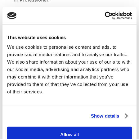
This website uses cookies
We use cookies to personalise content and ads, to
provide social media features and to analyse our traffic.
We also share information about your use of our site with
our social media, advertising and analytics partners who
may combine it with other information that you’ve
Julia Izmałkowa: ludzie przetrwają
provided to them or that they’ve collected from your use
bez technologii, ale technologia bez ludzi
of their services.
nie
kwi 27, 2017
|
Artykuły
,
Ludzie
Na questus BLOG nadszedł czas na pierwszą
Show details
rozmówczynię – Julię Izmałkową, psycholog,
założycielkę i CEO firmy Izmałkowa Consulting,
agencji badawczej specjalizującej się
Allow all