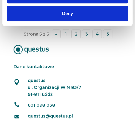
w badaniach etnograficznych na potrzeby
marketingu i biznesu. Julia, jak na sumiennego...
Deny
Strona 5 z 5
«
1
2
3
4
5
Dane kontaktowe
questus

ul. Organizacji WiN 83/7
91-811 Łódź

601 098 038
questus@questus.pl
