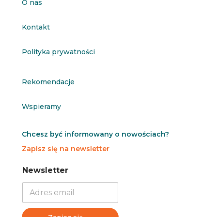
O nas
Kontakt
Polityka prywatności
Rekomendacje
Wspieramy
Chcesz być informowany o nowościach?
Zapisz się na newsletter
N
N
Newsletter
e
e
w
w
s
s
l
l
e
e