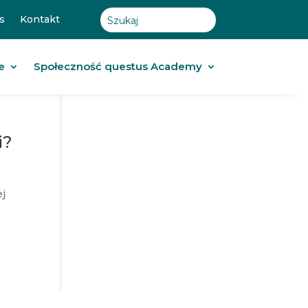
s
Kontakt
e
Społeczność questus Academy
i?
ej