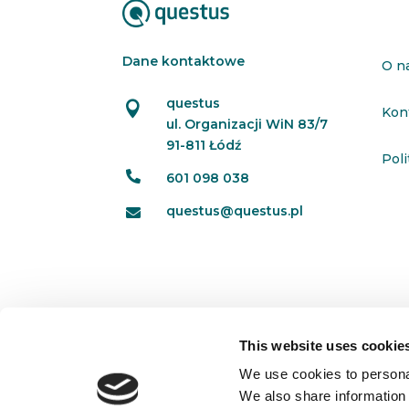
Dane kontaktowe
O n
questus

Kon
ul. Organizacji WiN 83/7
91-811 Łódź
Pol

601 098 038
questus@questus.pl

This website uses cookie
We use cookies to personal
We also share information 