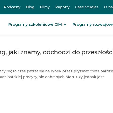
Podcasty
Blog
Filmy
Raporty
Case Studies
O na
Programy szkoleniowe CIM
Programy rozwojow
g, jaki znamy, odchodzi do przeszłośc
yjny; to czas patrzenia na rynek przez pryzmat coraz bardzi
az bardziej precyzyjnie dobranych ofert. Czy jednak jest