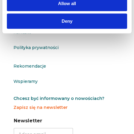
Allow all
O nas
Deny
Kontakt
Polityka prywatności
Rekomendacje
Wspieramy
Chcesz być informowany o nowościach?
Zapisz się na newsletter
N
N
Newsletter
e
e
w
w