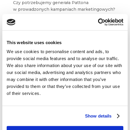
Czy potrzebujemy generała Pattona
w prowadzonych kampaniach marketingowych?
Jak „Popcorn” może wspomóc nasze codzienne
działania? Odpowiedzi na te i wiele innych
marketingowych i biznesowych pytań
znajdziecie w artykułach,...
This website uses cookies
We use cookies to personalise content and ads, to
provide social media features and to analyse our traffic.
We also share information about your use of our site with
our social media, advertising and analytics partners who
Dane kontaktowe
may combine it with other information that you’ve
provided to them or that they’ve collected from your use
questus
of their services.

ul. Organizacji WiN 83/7
91-811 Łódź
Show details

601 098 038
questus@questus.pl
