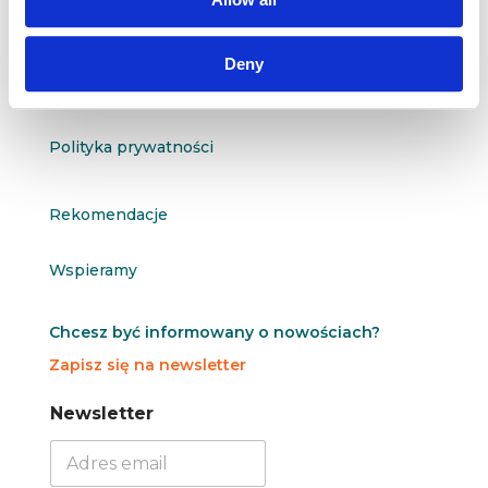
O nas
Deny
Kontakt
Polityka prywatności
Rekomendacje
Wspieramy
Chcesz być informowany o nowościach?
Zapisz się na newsletter
N
N
Newsletter
e
e
w
w
s
s