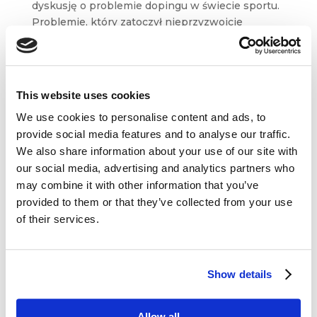
dyskusję o problemie dopingu w świecie sportu.
Problemie, który zatoczył nieprzyzwoicie
szerokie koła i zaangażował
nie tylko sportowców i dziennikarzy, ale również
największe...
This website uses cookies
We use cookies to personalise content and ads, to
provide social media features and to analyse our traffic.
We also share information about your use of our site with
our social media, advertising and analytics partners who
Dane kontaktowe
may combine it with other information that you’ve
provided to them or that they’ve collected from your use
questus

of their services.
ul. Organizacji WiN 83/7
91-811 Łódź

601 098 038
Show details
questus@questus.pl

Allow all