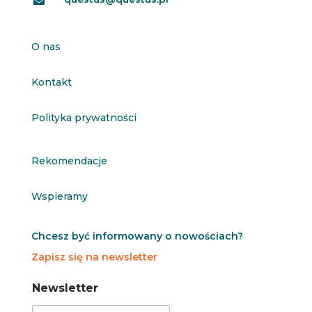

O nas
Kontakt
Polityka prywatności
Rekomendacje
Wspieramy
Chcesz być informowany o nowościach?
Zapisz się na newsletter
N
N
Newsletter
e
e