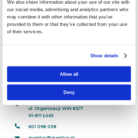
We also share information about your use of our site with
Kawa, paluszki, klawiatura i bzyczący cicho
our social media, advertising and analytics partners who
monitor CRT. W tle kierownik lokalu pobierający
may combine it with other information that you’ve
symboliczne 2 zł za każdą godzinę zabawy.
provided to them or that they’ve collected from your use
Wokoło zaś niezliczona ilość amatorów zupełnie
of their services.
nowego zjawiska, na które w latach
dziewięćdziesiątych...
Show details
Allow all
Dane kontaktowe
Deny
questus

ul. Organizacji WiN 83/7
91-811 Łódź

601 098 038
questus@questus.pl