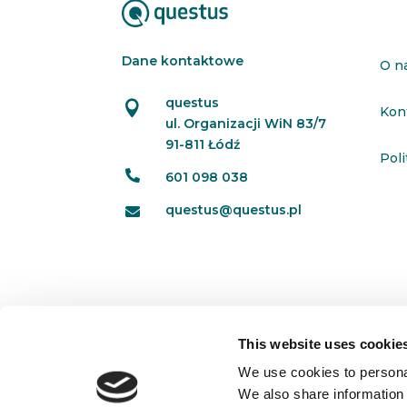
Dane kontaktowe
O n
questus

Kon
ul. Organizacji WiN 83/7
91-811 Łódź
Pol

601 098 038
questus@questus.pl

This website uses cookie
We use cookies to personal
We also share information 