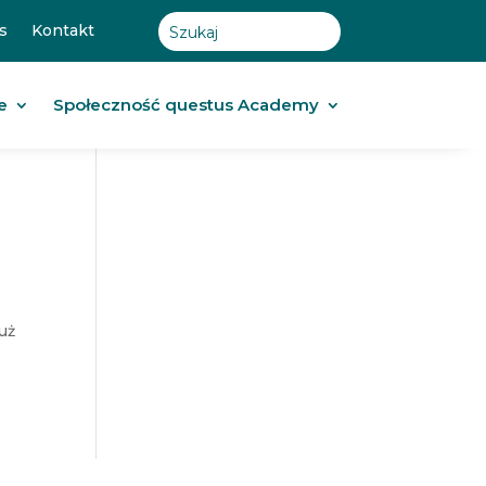
s
Kontakt
e
Społeczność questus Academy
uż