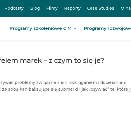
Podcasty
Blog
Filmy
Raporty
Case Studies
O na
Programy szkoleniowe CIM
Programy rozwojow
felem marek – z czym to się je?
ązywać problemy związane z ich rozciąganiem i docieraniem
e sobą kanibalizujące się submarki i jak „ożywiać” te, które j