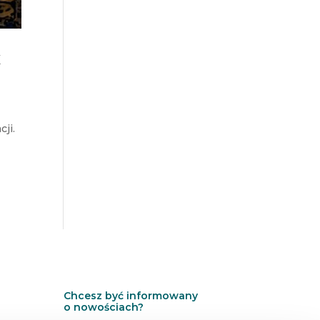
x
ji.
Chcesz być informowany
o nowościach?