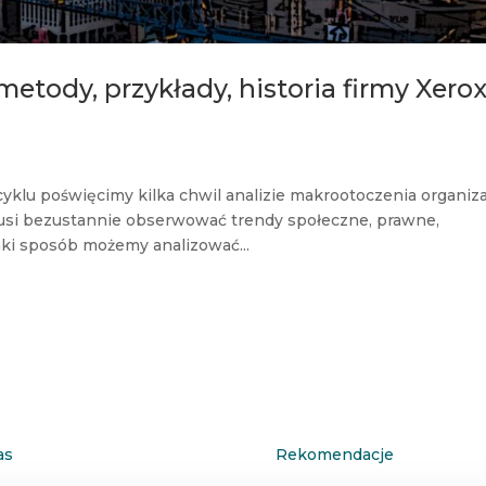
etody, przykłady, historia firmy Xero
klu poświęcimy kilka chwil analizie makrootoczenia organizac
musi bezustannie obserwować trendy społeczne, prawne,
aki sposób możemy analizować...
as
Rekomendacje