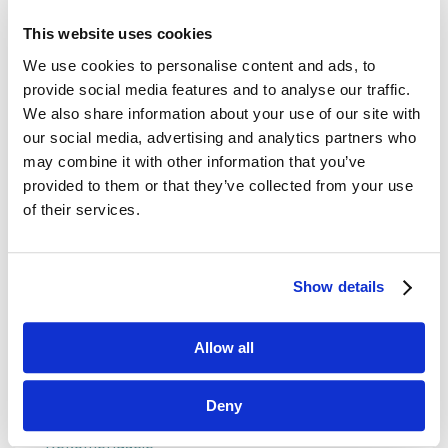
This website uses cookies
Dane kontaktowe
We use cookies to personalise content and ads, to
provide social media features and to analyse our traffic.
questus

We also share information about your use of our site with
ul. Organizacji WiN 83/7
our social media, advertising and analytics partners who
91-811 Łódź
may combine it with other information that you’ve

601 098 038
provided to them or that they’ve collected from your use
of their services.
questus@questus.pl

O nas
Show details
Kontakt
Allow all
Polityka prywatności
Deny
Rekomendacje