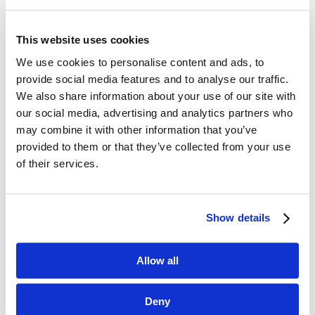
This website uses cookies
We use cookies to personalise content and ads, to
Dane kontaktowe
provide social media features and to analyse our traffic.
We also share information about your use of our site with
questus

our social media, advertising and analytics partners who
ul. Organizacji WiN 83/7
may combine it with other information that you’ve
91-811 Łódź
provided to them or that they’ve collected from your use

601 098 038
of their services.
questus@questus.pl

Show details
O nas
Allow all
Kontakt
Polityka prywatności
Deny