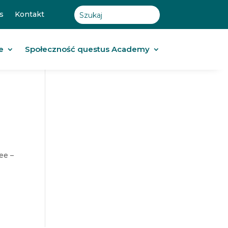
s
Kontakt
e
Społeczność questus Academy
ee –