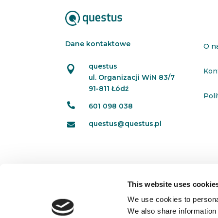
Dane kontaktowe
O n
questus

Kon
ul. Organizacji WiN 83/7
91-811 Łódź
Pol

601 098 038
questus@questus.pl

This website uses cookie
We use cookies to personal
We also share information 