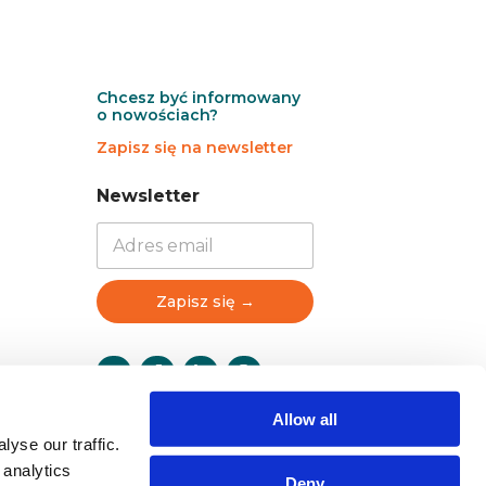
Chcesz być informowany
o nowościach?
Zapisz się na newsletter
N
N
Newsletter
e
e
w
w
s
s
l
l
e
e
Zapisz się →
t
t
t
t
e
e
r
r
N
Allow all
e
w
yse our traffic.
s
 analytics
Deny
l