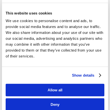
This website uses cookies
We use cookies to personalise content and ads, to
Dane kontaktowe
provide social media features and to analyse our traffic.
We also share information about your use of our site with
questus

ul. Organizacji WiN 83/7
our social media, advertising and analytics partners who
91-811 Łódź
may combine it with other information that you’ve
provided to them or that they’ve collected from your use

601 098 038
of their services.
questus@questus.pl

Show details
O nas
Allow all
Kontakt
Polityka prywatności
Deny