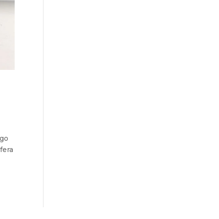
ego
fera