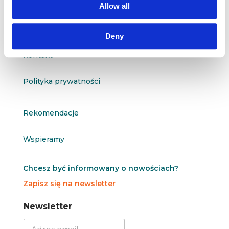
Allow all
O nas
Deny
Kontakt
Polityka prywatności
Rekomendacje
Wspieramy
Chcesz być informowany o nowościach?
Zapisz się na newsletter
N
N
Newsletter
e
e
w
w