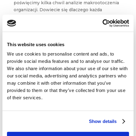
poświęcimy kilka chwil analizie makrootoczenia
organizacji. Dowiecie się dlaczego każda
organizacja musi bezustannie obserwować
trendy społeczne, prawne, ekonomiczne
i technologiczne, a także w jaki sposób możemy
analizować...
This website uses cookies
We use cookies to personalise content and ads, to
provide social media features and to analyse our traffic.
We also share information about your use of our site with
our social media, advertising and analytics partners who
Dane kontaktowe
may combine it with other information that you’ve
provided to them or that they’ve collected from your use
questus
of their services.

ul. Organizacji WiN 83/7
91-811 Łódź
Show details

601 098 038
questus@questus.pl
