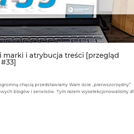
 marki i atrybucja treści [przegląd
 #33]
z ogromną chęcią przedstawiamy Wam iście „pierwszorzędny”
sowych blogów i serwisów. Tym razem wyselekcjonowaliśmy dl