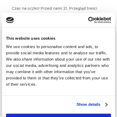
Czas na oczko! Przed nami 21. Przegląd treści
z marketingowych i biznesowych blogów
oraz serwisów. W tym tygodniu mamy dla Was
artykuły m.in. z Convince & Convert, Branding
Strategy Insider czy bloga Freshmaila....
This website uses cookies
We use cookies to personalise content and ads, to
provide social media features and to analyse our traffic.
We also share information about your use of our site with
our social media, advertising and analytics partners who
Dane kontaktowe
may combine it with other information that you’ve
provided to them or that they’ve collected from your use
questus
of their services.

ul. Organizacji WiN 83/7
91-811 Łódź
Show details

601 098 038
questus@questus.pl
