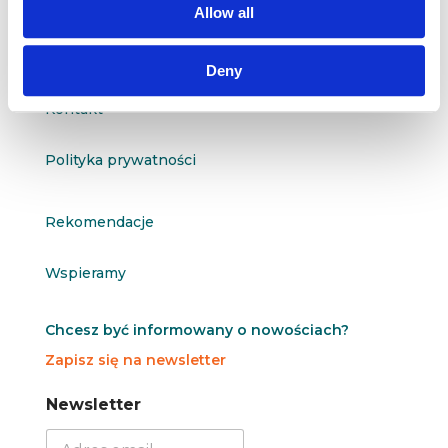
Allow all
O nas
Deny
Kontakt
Polityka prywatności
Rekomendacje
Wspieramy
Chcesz być informowany o nowościach?
Zapisz się na newsletter
N
N
Newsletter
e
e
w
w