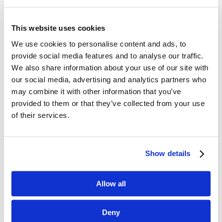
This website uses cookies
We use cookies to personalise content and ads, to
Dane kontaktowe
provide social media features and to analyse our traffic.
We also share information about your use of our site with
questus

our social media, advertising and analytics partners who
ul. Organizacji WiN 83/7
may combine it with other information that you’ve
91-811 Łódź
provided to them or that they’ve collected from your use

601 098 038
of their services.
questus@questus.pl

Show details
O nas
Allow all
Kontakt
Polityka prywatności
Deny