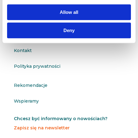

601 098 038
Allow all
questus@questus.pl

Deny
O nas
Kontakt
Polityka prywatności
Rekomendacje
Wspieramy
Chcesz być informowany o nowościach?
Zapisz się na newsletter