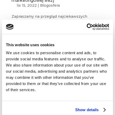
marketingowej #82]
lis 15, 2022
|
Blogosfera
Zapraszamy na przegląd najciekawszych
artykułów z polskiej i zagranicznej blogosfery.
Co przyniósł nam początek jesieni w sferze
marketingowej? Jak stworzyć brand purpose
marki? Co za sobą niesie dotarcie w pierwszej
This website uses cookies
kolejności do klientów?...
We use cookies to personalise content and ads, to
provide social media features and to analyse our traffic.
We also share information about your use of our site with
our social media, advertising and analytics partners who
may combine it with other information that you’ve
provided to them or that they’ve collected from your use
Dane kontaktowe
of their services.
questus

ul. Organizacji WiN 83/7
91-811 Łódź
Show details