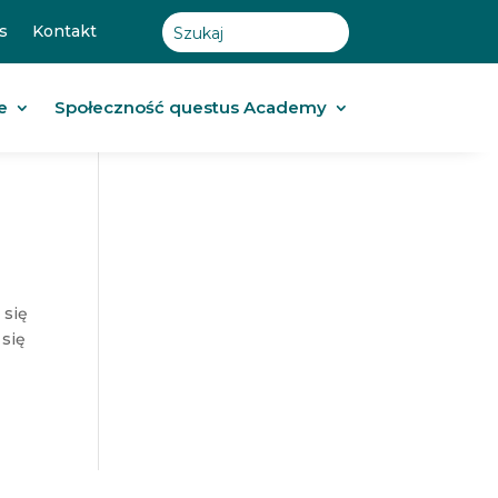
s
Kontakt
e
Społeczność questus Academy
 się
 się