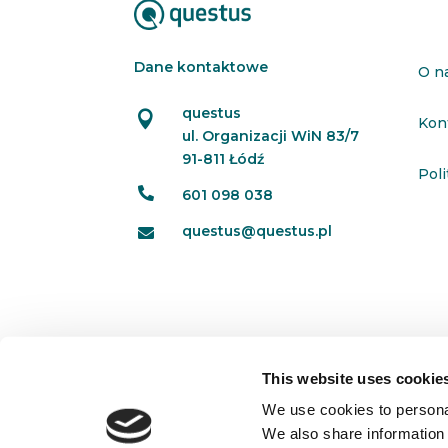
Dane kontaktowe
O n
questus

Kon
ul. Organizacji WiN 83/7
91-811 Łódź
Pol

601 098 038
questus@questus.pl

This website uses cookie
We use cookies to personal
We also share information 