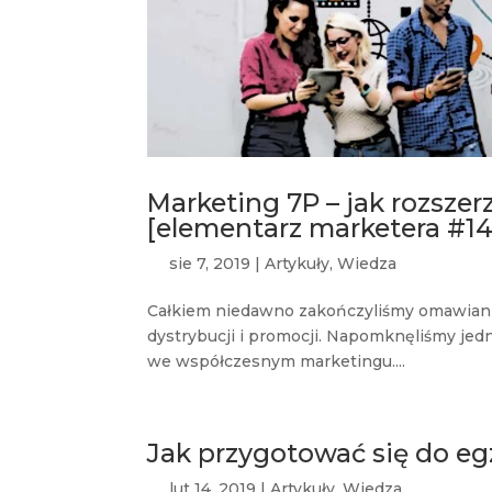
Marketing 7P – jak rozsze
[elementarz marketera #14
sie 7, 2019
|
Artykuły
,
Wiedza
Całkiem niedawno zakończyliśmy omawianie
dystrybucji i promocji. Napomknęliśmy jedna
we współczesnym marketingu....
Jak przygotować się do e
lut 14, 2019
|
Artykuły
,
Wiedza