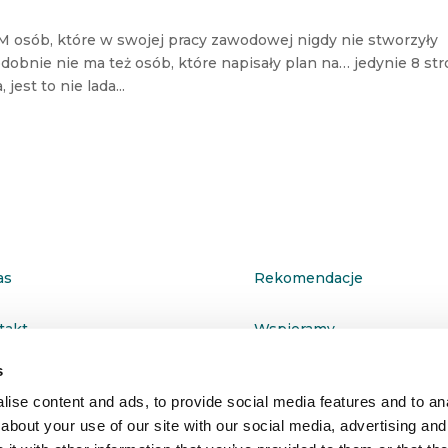
osób, które w swojej pracy zawodowej nigdy nie stworzyły
nie nie ma też osób, które napisały plan na… jedynie 8 str
est to nie lada...
as
Rekomendacje
takt
Wspieramy
s
ityka prywatności
ise content and ads, to provide social media features and to anal
about your use of our site with our social media, advertising and