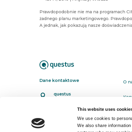
Prawdopodobnie nie ma na programach CIM 
żadnego planu marketingowego. Prawdopodob
A jednak, jak pokazują nasze doświadczenia, j
Dane kontaktowe
O n
questus

Kon
ul. Organizacji WiN 83/7
91-811 Łódź
This website uses cookie
Pol

601 098 038
We use cookies to personal
We also share information 
questus@questus.pl
