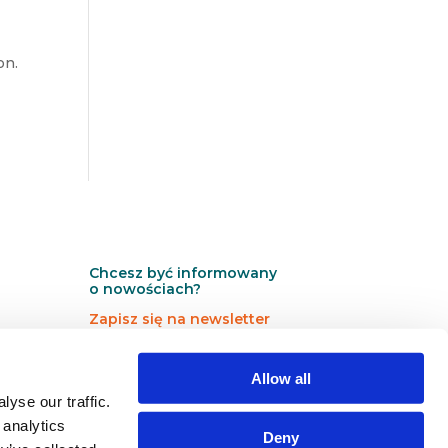
on.
Chcesz być informowany
o nowościach?
Zapisz się na newsletter
N
N
Newsletter
Allow all
e
e
w
w
yse our traffic.
s
s
 analytics
Deny
l
l