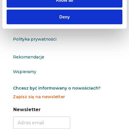
Allow all
O nas
Deny
Kontakt
Polityka prywatności
Rekomendacje
Wspieramy
Chcesz być informowany o nowościach?
Zapisz się na newsletter
N
N
Newsletter
e
e
w
w
s
s