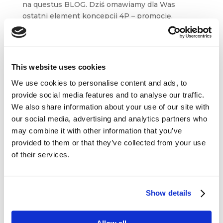
na questus BLOG. Dziś omawiamy dla Was
ostatni element koncepcji 4P – promocję.
Z artykułu dowiecie się między innymi jaka jest
rola promocji w strategii marketingowej oraz jak
rewolucja digitalowa...
This website uses cookies
We use cookies to personalise content and ads, to
provide social media features and to analyse our traffic.
We also share information about your use of our site with
our social media, advertising and analytics partners who
Dane kontaktowe
may combine it with other information that you’ve
provided to them or that they’ve collected from your use
questus

of their services.
ul. Organizacji WiN 83/7
91-811 Łódź

601 098 038
Show details
questus@questus.pl
