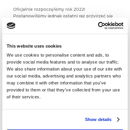
Oficjalnie rozpoczęliśmy rok 2022!
Postanowiliśmy jednak ostatni raz przyjrzeć się
temu, co ciekawego działo się w polskiej
i zagranicznej blogosferze w 2021 roku.
W przeglądzie znajdziecie artykuły opublikowane
między innymi na łamach...
This website uses cookies
We use cookies to personalise content and ads, to
provide social media features and to analyse our traffic.
We also share information about your use of our site with
our social media, advertising and analytics partners who
may combine it with other information that you’ve
Dane kontaktowe
provided to them or that they’ve collected from your use
of their services.
questus

ul. Organizacji WiN 83/7
91-811 Łódź
Show details

601 098 038