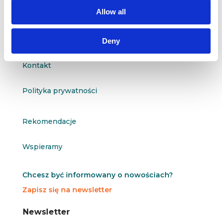
questus@questus.pl

Allow all
O nas
Deny
Kontakt
Polityka prywatności
Rekomendacje
Wspieramy
Chcesz być informowany o nowościach?
Zapisz się na newsletter
N
N
Newsletter
e
e