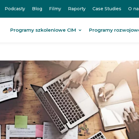
Podcasty
Blog
Filmy
Raporty
Case Studies
O na
Programy szkoleniowe CIM
Programy rozwojow