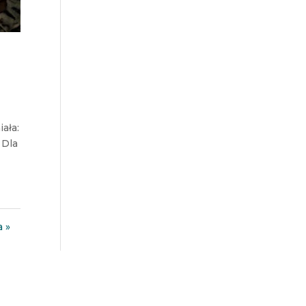
ała:
 Dla
a »