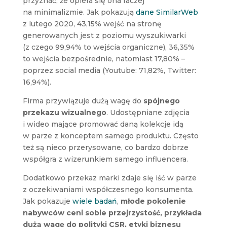
przyznać, że opiera się ona raczej
na minimalizmie. Jak pokazują
dane SimilarWeb
z lutego 2020, 43,15% wejść na stronę
generowanych jest z poziomu wyszukiwarki
(z czego 99,94% to wejścia organiczne), 36,35%
to wejścia bezpośrednie, natomiast 17,80% –
poprzez social media (Youtube: 71,82%, Twitter:
16,94%).
Firma przywiązuje dużą wagę do
spójnego
przekazu wizualnego
. Udostępniane zdjęcia
i wideo mające promować daną kolekcje idą
w parze z konceptem samego produktu. Często
też są nieco przerysowane, co bardzo dobrze
współgra z wizerunkiem samego influencera.
Dodatkowo przekaz marki zdaje się iść w parze
z oczekiwaniami współczesnego konsumenta.
Jak pokazuje
wiele badań
,
młode pokolenie
nabywców ceni sobie przejrzystość, przykłada
dużą wagę do polityki CSR, etyki biznesu