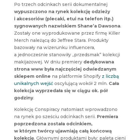
Po trzech odcinkach serii dokumentalnej
wypuszczono na rynek kolekcję odzieży
i akcesoriów (plecaki, etui na telefon itp.)
sygnowanych nazwiskiem Shane’a Dawsona
.
Zostały one wyprodukowane przez firmę Killer
Merch należącą do Jeffree Stara. Produkty
bazowały na wizerunku influencera,
a jednocześnie stanowiły „przedsmak” kolekcji
makijażowej. W dniu premiery
dedykowana
strona www była najczęściej odwiedzanym
sklepem online
na platformie Shopify
z liczbą
unikalnych wejść
oscylującą wokół 2 mln.
Cała
kolekcja wyprzedała się w ciągu ok. pół
godziny
.
Kolekcję Conspiracy natomiast wprowadzono
na rynek po sześciu odcinkach serii.
Premiera
poprzedzona została odcinkiem,
w którym twórcy ujawniają całą końcową
kolekcję
. Głównymi produktami były: paleta cieni