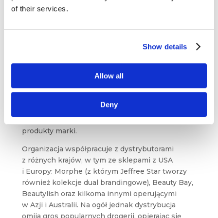
Warto zauważyć, że polityka firmy pozwala
of their services.
na zakup max. dwóch egzemplarzy danego
produktu przez jedną osobę. Takie działanie
ma na celu
zapobieganie nieuczciwej, wysoko
marżowej sprzedaży produktów marki
poza
Show details
oficjalnymi kanałami dystrybucji.
Ponadto, firma oferuje swoje produkty w kilku
Allow all
innych miejscach. Warto wspomnieć jednak,
że uważny dobór partnerów biznesowych
Deny
obejmuje nie tylko wcześniej wspomnianych
dostawców, ale również podmioty dystrybuujące
produkty marki.
Organizacja współpracuje z dystrybutorami
z różnych krajów, w tym ze sklepami z USA
i Europy: Morphe (z którym Jeffree Star tworzy
również kolekcje dual brandingowe), Beauty Bay,
Beautylish oraz kilkoma innymi operującymi
w Azji i Australii. Na ogół jednak dystrybucja
omija gros popularnych drogerii, opierając się