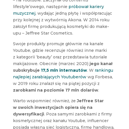
lifestyle’owego, następnie
próbował kariery
muzycznej
, wydając jedną płytę i współpracując
przy kolejnej z wytwórnią Akona. W 2014 roku
założył firmę produkującą kosmetyki do make-
upu – Jeffree Star Cosmetics.
Swoje produkty promuje głównie na kanale
Youtube, gdzie recenzuje również inne marki
z kategorii ‘beauty’ oraz przedstawia tutoriale
makijażowe. Obecnie (marzec 2020)
jego kanał
subskrybuje
17,5 mln internautów
. W
rankingu
najlepiej zarabiających Youtuberów
wg Forbesa,
w 2019 roku znalazł się na piątej pozycji z
zarobkami na poziomie 17 mln dolarów
.
Warto wspomnieć również, że
Jeffree Star
w swoich inwestycjach opiera się na
dywersyfikacji
. Poza samymi zarobkami z firmy
kosmetycznej oraz kanału Youtube, influencer
posiada własną sieć logistyczną, firmę handlową,