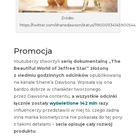
Źródło:
https://twitter.com/shanedawson/status/1190001134145900544
Promocja
Youtuberzy stworzyli
serię dokumentalną „The
Beautiful World of Jeffree Star” złożoną
z siedmiu godzinnych odcinków
opublikowaną
na kanale Shane’a Dawsona. Wpisała się ona
bardzo dobrze w charakter tworzonego
przez Dawsona contentu,
a wszystkie odcinki
łącznie zostały
wyświetlone 142 mln
razy
.
Influencerzy przedstawili w niej to, czego żadna
inna marka kosmetyczna nie pokazała do tej pory
z takimi detalami –
seria opisuje cały rozwój
produktu
.