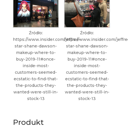
Źródło:
Źródło:
https://www.insider.com/jeffree-
https://www.insider.com/jeffre
star-shane-dawson-
star-shane-dawson-
makeup-where-to-
makeup-where-to-
buy-2019-11#once-
buy-2019-11#once-
inside-most-
inside-most-
customers-seemed-
customers-seemed-
ecstatic-to-find-that-
ecstatic-to-find-that-
the-products-they-
the-products-they-
wanted-were-still-in-
wanted-were-still-in-
stock-13
stock-13
Produkt