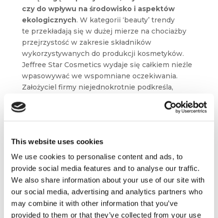
czy do wpływu na środowisko i aspektów
ekologicznych
. W kategorii ‘beauty’ trendy
te przekładają się w dużej mierze na chociażby
przejrzystość w zakresie składników
wykorzystywanych do produkcji kosmetyków.
Jeffree Star Cosmetics wydaje się całkiem nieźle
wpasowywać we wspomniane oczekiwania.
Założyciel firmy niejednokrotnie podkreśla,
że jego produkty są wegańskie oraz wolne
od okrucieństwa. Te parametry wpływają
w znacznym stopniu na dobór dostawców,
ale przede wszystkim –
zapewniają millenialsów
This website uses cookies
o wartości produktów marki
.
We use cookies to personalise content and ads, to
provide social media features and to analyse our traffic.
Dystrybucja
We also share information about your use of our site with
our social media, advertising and analytics partners who
Głównym kanałem dystrybucyjnym jest
kanał
may combine it with other information that you’ve
bezpośredni
, a więc sklep e-commerce marki.
provided to them or that they’ve collected from your use