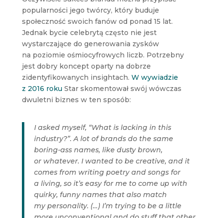
popularności jego twórcy, który buduje
społeczność swoich fanów od ponad 15 lat.
Jednak bycie celebrytą często nie jest
wystarczające do generowania zysków
na poziomie ośmiocyfrowych liczb. Potrzebny
jest dobry koncept oparty na dobrze
zidentyfikowanych insightach.
W wywiadzie
z 2016 roku
Star skomentował swój wówczas
dwuletni biznes w ten sposób:
I asked myself, “What is lacking in this
industry?”. A lot of brands do the same
boring-ass names, like dusty brown,
or whatever. I wanted to be creative, and it
comes from writing poetry and songs for
a living, so it’s easy for me to come up with
quirky, funny names that also match
my personality. (…) I’m trying to be a little
more unconventional and do stuff that other