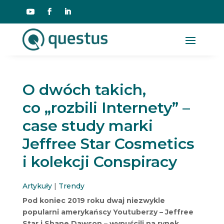
O dwóch takich,
co „rozbili Internety” –
case study marki
Jeffree Star Cosmetics
i kolekcji Conspiracy
Artykuły
|
Trendy
Pod koniec 2019 roku dwaj niezwykle
popularni amerykańscy Youtuberzy – Jeffree
Star i Shane Dawson – wypuścili na rynek