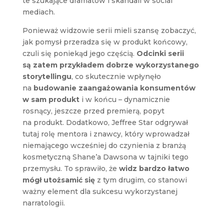
te szukające dramatów i skandali w social
mediach.
Ponieważ widzowie serii mieli szansę zobaczyć,
jak pomysł przeradza się w produkt końcowy,
czuli się poniekąd jego częścią.
Odcinki serii
są zatem przykładem dobrze wykorzystanego
storytellingu
, co skutecznie wpłynęło
na
budowanie zaangażowania konsumentów
w sam produkt
i w końcu – dynamicznie
rosnący, jeszcze przed premierą, popyt
na produkt. Dodatkowo, Jeffree Star odgrywał
tutaj rolę mentora i znawcy, który wprowadzał
niemającego wcześniej do czynienia z branżą
kosmetyczną Shane’a Dawsona w tajniki tego
przemysłu. To sprawiło, że
widz bardzo łatwo
mógł utożsamić się
z tym drugim, co stanowi
ważny element dla sukcesu wykorzystanej
narratologii.