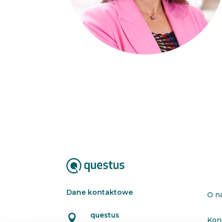
Dane kontaktowe
O n
questus

Kon