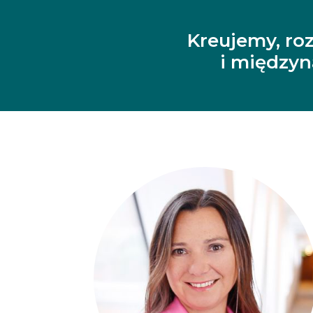
Kreujemy, ro
i między