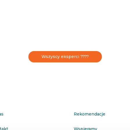
Wszyscy eksperci ????
as
Rekomendacje
takt
Wspieramy