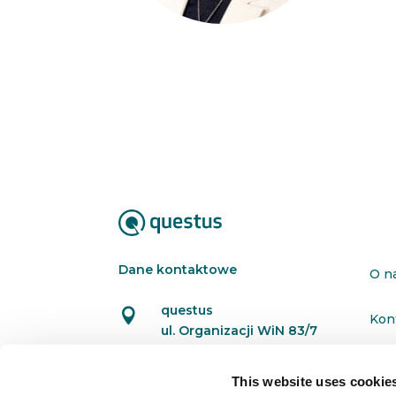
Dane kontaktowe
O n
questus

Kon
ul. Organizacji WiN 83/7
91-811 Łódź
Pol
This website uses cookie

601 098 038