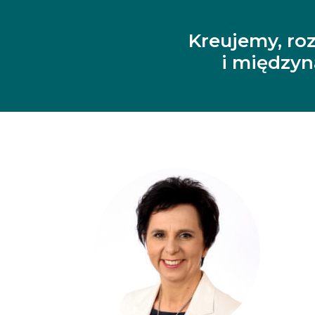
Kreujemy, ro
i między