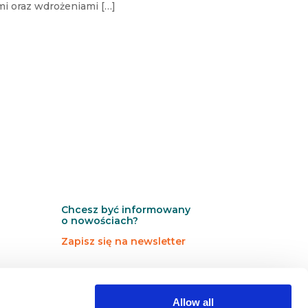
i oraz wdrożeniami […]
Chcesz być informowany
o nowościach?
Zapisz się na newsletter
N
N
Newsletter
e
e
w
w
Allow all