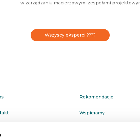
w zarządzaniu macierzowymi zespołami projektowym
Wszyscy eksperci ????
as
Rekomendacje
takt
Wspieramy
ityka prywatności
s