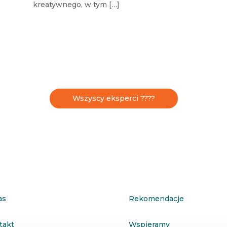
kreatywnego, w tym […]
Wszyscy eksperci ????
as
Rekomendacje
takt
Wspieramy