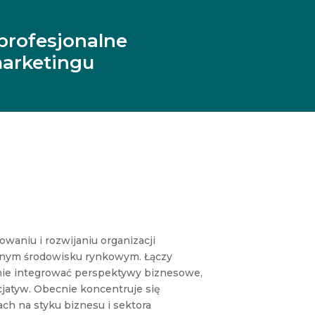
profesjonalne
arketingu
aniu i rozwijaniu organizacji
onym środowisku rynkowym. Łączy
znie integrować perspektywy biznesowe,
cjatyw. Obecnie koncentruje się
h na styku biznesu i sektora