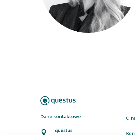
Dane kontaktowe
O n
questus

Kon