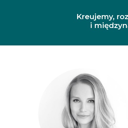
Kreujemy, ro
i między