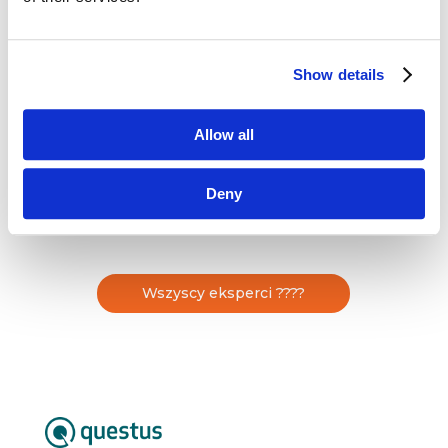
Dyrektorka marketingu z ponad 20-letnim
doświadczeniem w B2B i B2C. Obecnie związana
z Grupą PKO Banku Polskiego, gdzie odpowiada
Show details
za strategię marki i komunikację marketingową
PKO Leasing oraz PKO Masterlease. Przez wiele
lat związana z Grupą LOTOS, współautorka
Allow all
nagradzanych kampanii marketingowych.
Ekspertka w obszarze strategii marki, kampanii
360° i projektów wspierających sprzedaż.
Deny
Wszyscy eksperci ????