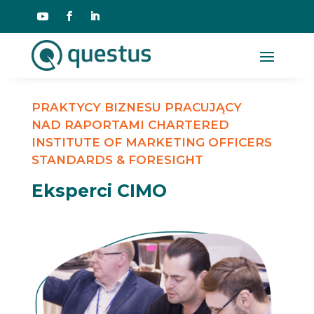
PRAKTYCY BIZNESU PRACUJĄCY
NAD RAPORTAMI CHARTERED
INSTITUTE OF MARKETING OFFICERS
STANDARDS & FORESIGHT
Eksperci CIMO