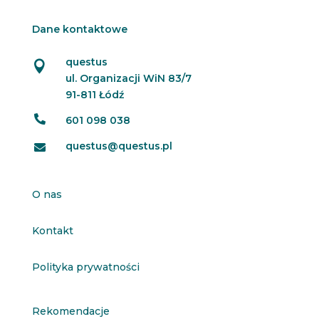
Dane kontaktowe
questus

ul. Organizacji WiN 83/7
91-811 Łódź

601 098 038
questus@questus.pl

O nas
Kontakt
Polityka prywatności
Rekomendacje