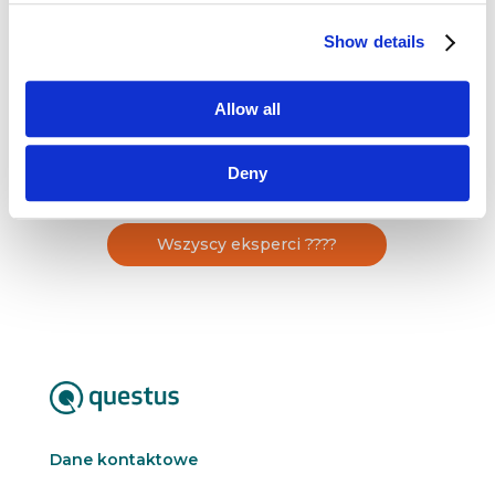
dziennikarskie doradzając i tworząc strategie
komunikacji, przekazy i teksty. Obecnie także
Show details
współpracownik Uniwersytetu Opolskiego
prowadzący zajęcia z zakresu kampanii
w mediach społecznościowych na kierunku
Allow all
Public Relations.
Deny
Wszyscy eksperci ????
Dane kontaktowe