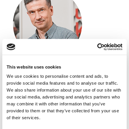
This website uses cookies
Radosław Pietruszewski
We use cookies to personalise content and ads, to
Komunikator PR
provide social media features and to analyse our traffic.
CEO
We also share information about your use of our site with
Ekspert w zakresie komunikacji marketingowej
our social media, advertising and analytics partners who
z ponad 20- letnim doświadczeniem. Zwolennik
may combine it with other information that you’ve
łączenia różnych kanałów dotarcia do odbiorców-
provided to them or that they’ve collected from your use
offline i online. Założyciel i zarządzający agencją
of their services.
Komunikator. Wykorzystuje wykształcenie