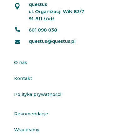
questus

ul. Organizacji WiN 83/7
91-811 Łódź

601 098 038
questus@questus.pl

O nas
Kontakt
Polityka prywatności
Rekomendacje
Wspieramy