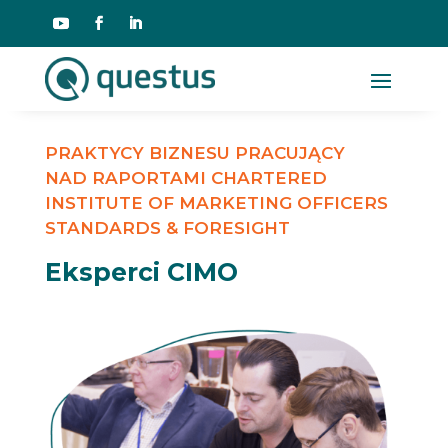
PRAKTYCY BIZNESU PRACUJĄCY
NAD RAPORTAMI CHARTERED
INSTITUTE OF MARKETING OFFICERS
STANDARDS & FORESIGHT
Eksperci CIMO