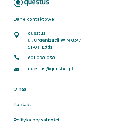
Dane kontaktowe
questus

ul. Organizacji WiN 83/7
91-811 Łódź

601 098 038
questus@questus.pl

O nas
Kontakt
Polityka prywatności