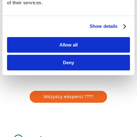
Jest związany z sektorem sprzedaży
of their services.
i marketingu od ponad 20 lat. Jego
doświadczenie głównie koncentruje się
na branży farmaceutycznej, zarówno w sektorze
Show details
ludzkim, jak i aktualnie weterynaryjnym. W chwili
obecnej pełni funkcjw Dyrektora ds. Marketingu
w firmie Vetoquinol. Ukończył program Diploma
Allow all
in Professional Marketing, akredytowany
przez The Chartered Institute of Marketing
Deny
(CIM), oraz uczestniczył w […]
Wszyscy eksperci ????