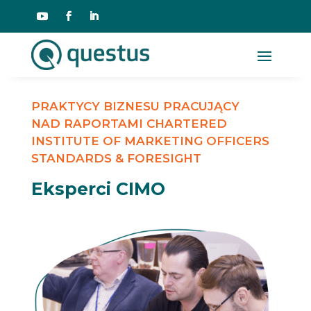
PRAKTYCY BIZNESU PRACUJĄCY
NAD RAPORTAMI CHARTERED
INSTITUTE OF MARKETING OFFICERS
STANDARDS & FORESIGHT
Eksperci CIMO