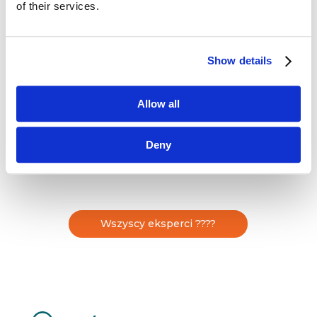
W AB World Foods odpowiedzialna za marki
of their services.
z kategorii kuchni świata na rynkach
europejskich (CEE region, Iberia, Benelux,
Skandynawia). Główne obszary działania to trade
Show details
marketing, digital marketing, brand strategy
oraz product development. Obecnie zajmuje się
strategiami wejścia na nowe rynki i rozwojem
Allow all
marek z portfolio firmy. Swoje pierwsze kroki
stawiała w rodzinnej firmie produkcyjno-
Deny
handlowej gdzie […]
Wszyscy eksperci ????