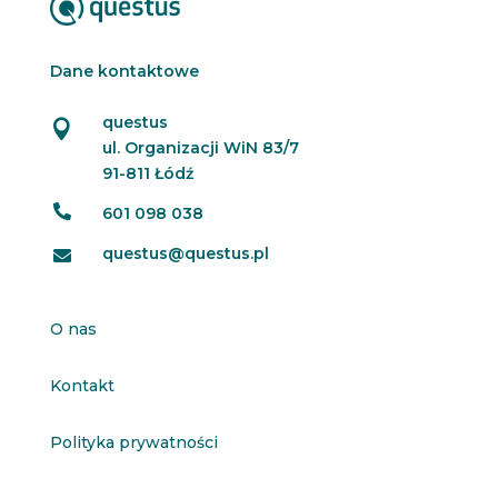
Dane kontaktowe
questus

ul. Organizacji WiN 83/7
91-811 Łódź

601 098 038
questus@questus.pl

O nas
Kontakt
Polityka prywatności