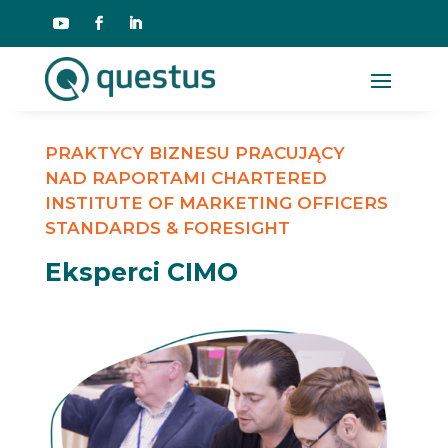
PRAKTYCY BIZNESU PRACUJĄCY
NAD RAPORTAMI CHARTERED
INSTITUTE OF MARKETING OFFICERS
STANDARDS & FORESIGHT
Eksperci CIMO