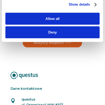
Eksperta ds. Performance Marketingu w Orange
Show details
Polska. Odpowiada za strategie digitalowe,
zarządzanie kampaniami marketingowymi,
analizę wyników oraz […]
Allow all
Deny
Wszyscy eksperci ????
Dane kontaktowe
questus

ul. Organizacji WiN 83/7