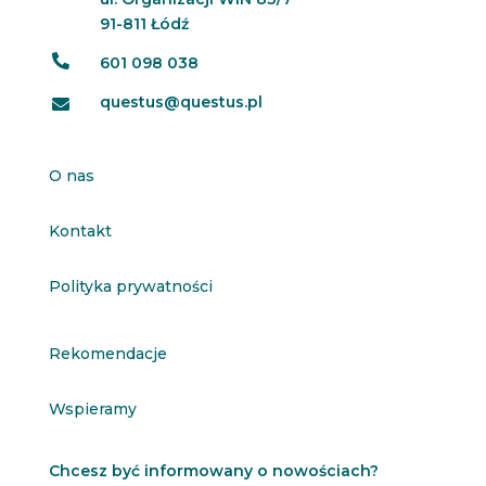
91-811 Łódź

601 098 038
questus@questus.pl

O nas
Kontakt
Polityka prywatności
Rekomendacje
Wspieramy
Chcesz być informowany o nowościach?