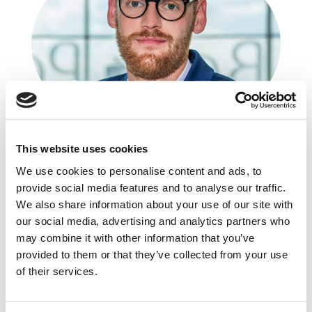
Konrad Kowalik
This website uses cookies
Orange Polska
We use cookies to personalise content and ads, to
Performance Marketing Expert
provide social media features and to analyse our traffic.
We also share information about your use of our site with
Absolwent Uniwersytetu Ekonomicznego
our social media, advertising and analytics partners who
w Krakowie, Akademii Leona Koźmińskiego
may combine it with other information that you’ve
i SWPS, z ponad 8-letnim doświadczeniem
provided to them or that they’ve collected from your use
w marketingu. Specjalizuje się w performance
marketingu i strategiach digitalowych. Pracował
of their services.
między innymi w PKO BP jako specjalista
ds. sprzedaży cyfrowej, obecnie pełni funkcję