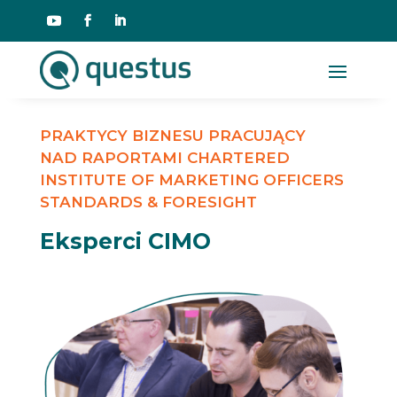
PRAKTYCY BIZNESU PRACUJĄCY
NAD RAPORTAMI CHARTERED
INSTITUTE OF MARKETING OFFICERS
STANDARDS & FORESIGHT
Eksperci CIMO