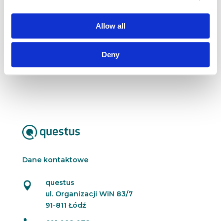
Aktualnie zarządza markami Rx z obszaru
kardiologicznego.
Allow all
Deny
Wszyscy eksperci ????
Dane kontaktowe
questus

ul. Organizacji WiN 83/7
91-811 Łódź