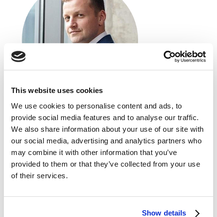
This website uses cookies
We use cookies to personalise content and ads, to
provide social media features and to analyse our traffic.
Krzysztof Korbecki
We also share information about your use of our site with
Ipsen Poland sp. z o.o.
our social media, advertising and analytics partners who
Product Manager
may combine it with other information that you’ve
Farmaceuta, Product Manager, absolwent
provided to them or that they’ve collected from your use
programu The Chartered Institute of Marketing
of their services.
(CIM). Od 2017 roku związany z marketingiem
w branży farmaceutycznej. Doświadczenie
w zarządzaniu markami OTC/OTX oraz Rx.
Show details