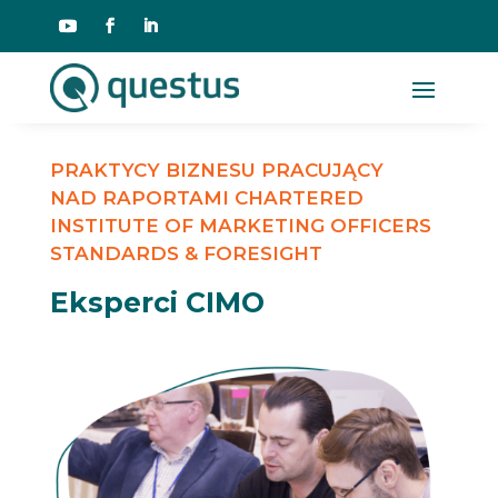
PRAKTYCY BIZNESU PRACUJĄCY
NAD RAPORTAMI CHARTERED
INSTITUTE OF MARKETING OFFICERS
STANDARDS & FORESIGHT
Eksperci CIMO