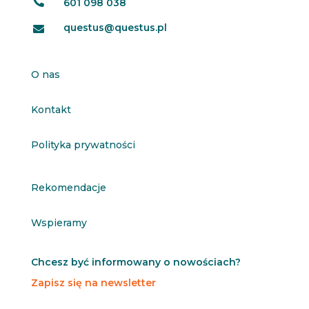

601 098 038
questus@questus.pl

O nas
Kontakt
Polityka prywatności
Rekomendacje
Wspieramy
Chcesz być informowany o nowościach?
Zapisz się na newsletter