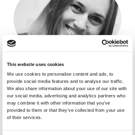
Veronika Kononuchenko
This website uses cookies
United Beverages Group
We use cookies to personalise content and ads, to
Senior Brand Manager
provide social media features and to analyse our traffic.
We also share information about your use of our site with
Doświadczona Managerka w zakresie Brand
our social media, advertising and analytics partners who
Marketingu z ugruntowaną ekspertyzą
may combine it with other information that you’ve
w zarządzaniu i rozwoju marek w środowisku
provided to them or that they’ve collected from your use
międzynarodowym i lokalnym. Doświadczenie
zawodowe zdobywała w globalnych
of their services.
organizacjach, takich jak British American
Tobacco, Unilever, L’Oréal oraz Estée Lauder,