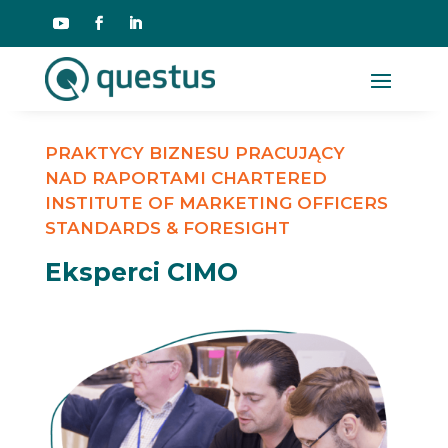
PRAKTYCY BIZNESU PRACUJĄCY
NAD RAPORTAMI CHARTERED
INSTITUTE OF MARKETING OFFICERS
STANDARDS & FORESIGHT
Eksperci CIMO