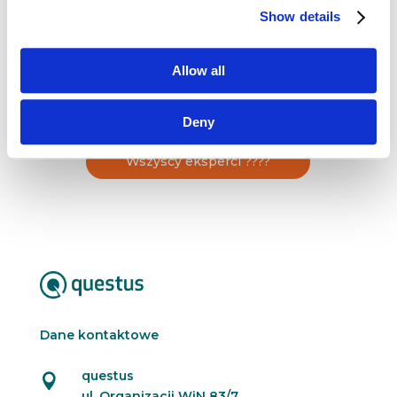
gdzie odpowiadała za tworzenie i wdrażanie
Show details
strategii dla kluczowych brandów. Specjalizuje
się w budowaniu marek poprzez strategiczne
podejście do marketingu, […]
Allow all
Deny
Wszyscy eksperci ????
Dane kontaktowe
questus

ul. Organizacji WiN 83/7