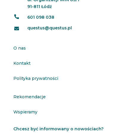
91-811 Łódź

601 098 038
questus@questus.pl

O nas
Kontakt
Polityka prywatności
Rekomendacje
Wspieramy
Chcesz być informowany o nowościach?