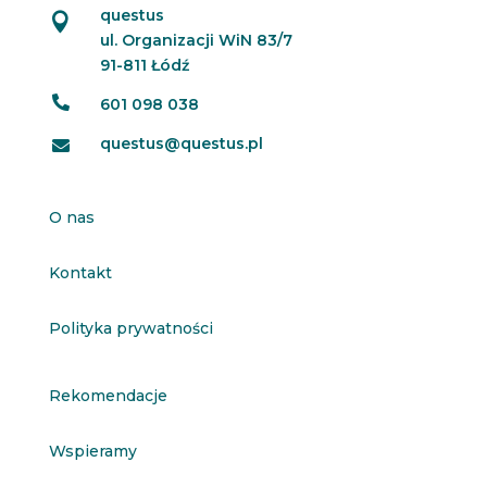
questus

ul. Organizacji WiN 83/7
91-811 Łódź

601 098 038
questus@questus.pl

O nas
Kontakt
Polityka prywatności
Rekomendacje
Wspieramy