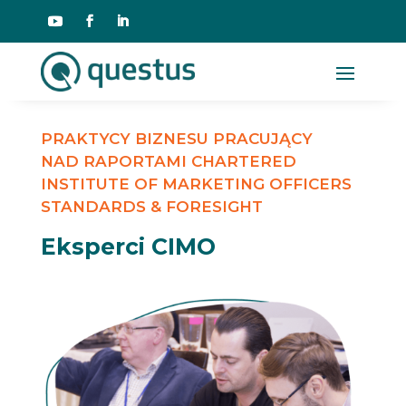
PRAKTYCY BIZNESU PRACUJĄCY
NAD RAPORTAMI CHARTERED
INSTITUTE OF MARKETING OFFICERS
STANDARDS & FORESIGHT
Eksperci CIMO