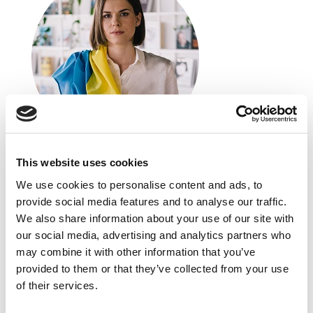
This website uses cookies
Mariya Hud
We use cookies to personalise content and ads, to
Mastercard Data & Services
provide social media features and to analyse our traffic.
Associate Managing Consultant
We also share information about your use of our site with
Absolwentka Lwowskiego Uniwersytetu
our social media, advertising and analytics partners who
Narodowego z tytułem Magistra Finansów
may combine it with other information that you’ve
Międzynarodowych. Managerka marketingu B2B
provided to them or that they’ve collected from your use
i B2C z ponad 10-letnim doświadczeniem
of their services.
na rynkach Europy, Ameryki i Azji. Na jej portfolio