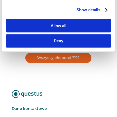
składa się doświadczenie w branży telewizyjnej,
kosmetycznej i modowej, chemicznej,
Show details
automotive i turystycznej. Miłośniczka brand-
i content marketingu, autorka tekstów. Prowadzi
szkolenia z Marketingu B2B. Posługuje się
Allow all
zawodowo […]
Deny
Wszyscy eksperci ????
Dane kontaktowe