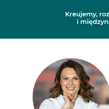
Kreujemy, ro
i między