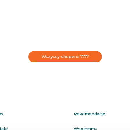
Wszyscy eksperci ????
as
Rekomendacje
takt
Wspieramy