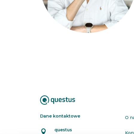
Dane kontaktowe
O n
questus

Kon