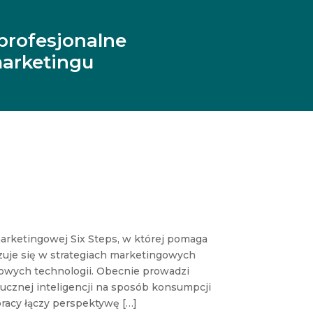
profesjonalne
arketingu
 marketingowej Six Steps, w której pomaga
zuje się w strategiach marketingowych
nowych technologii. Obecnie prowadzi
ucznej inteligencji na sposób konsumpcji
racy łączy perspektywę […]